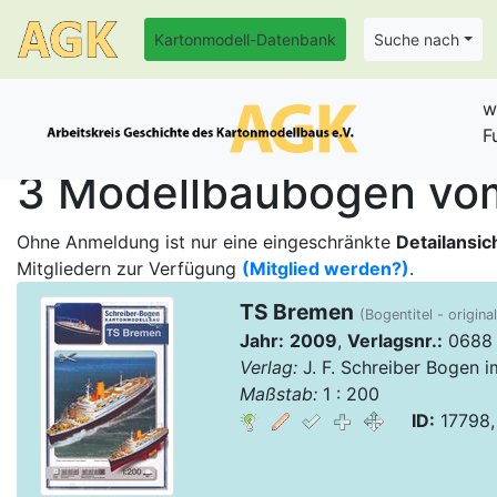
Kartonmodell-Datenbank
Suche nach
w
F
3 Modellbaubogen vom
Ohne Anmeldung ist nur eine eingeschränkte
Detailansic
Mitgliedern zur Verfügung
(Mitglied werden?)
.
TS Bremen
(Bogentitel - origina
Jahr:
2009
,
Verlagsnr.:
0688
Verlag:
J. F. Schreiber Bogen 
Maßstab:
1 : 200
ID:
17798,