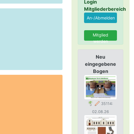
Login
Mitgliederbereich
Mitglied
werden
Neu
eingegebene
Bogen
35114:
02.08.26