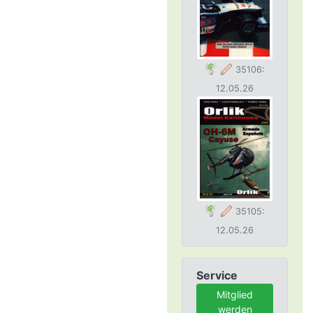
35106:
12.05.26
35105:
12.05.26
Service
Mitglied
werden