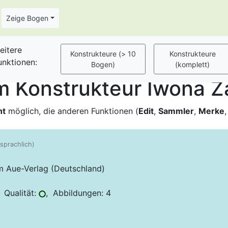
Zeige Bogen
eitere
unktionen:
 Konstrukteur Iwona Z
ht
möglich, die anderen Funktionen (
Edit
,
Sammler
,
Merke
lsprachlich)
im Aue-Verlag (Deutschland)
 Qualität:
, Abbildungen: 4