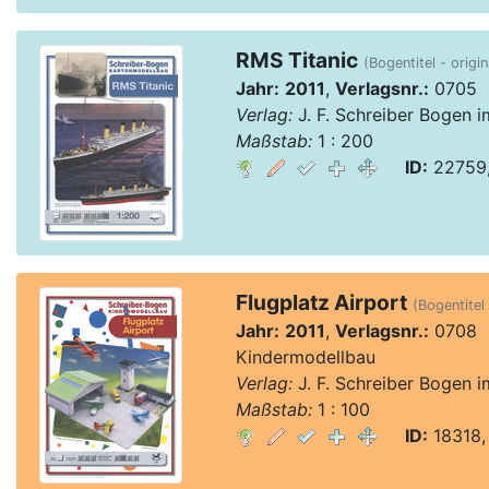
RMS Titanic
(Bogentitel - origi
Jahr:
2011
,
Verlagsnr.:
0705
Verlag:
J. F. Schreiber Bogen 
Maßstab:
1 : 200
ID:
22759,
Flugplatz Airport
(Bogentitel 
Jahr:
2011
,
Verlagsnr.:
0708
Kindermodellbau
Verlag:
J. F. Schreiber Bogen 
Maßstab:
1 : 100
ID:
18318,