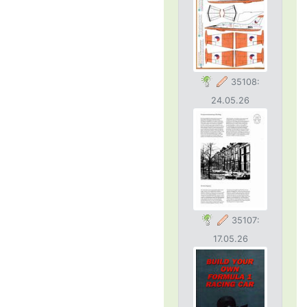
35108:
24.05.26
35107:
17.05.26