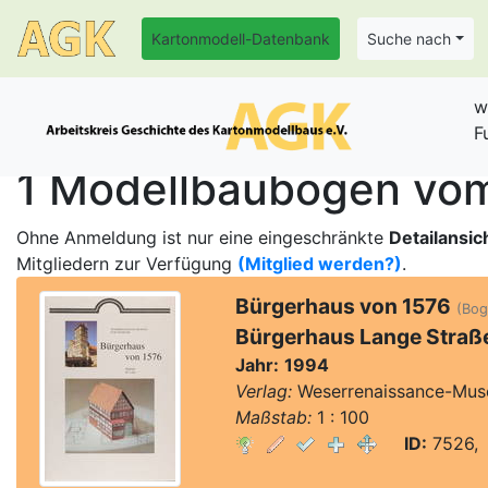
Kartonmodell-Datenbank
Suche nach
w
F
1 Modellbaubogen vom
Ohne Anmeldung ist nur eine eingeschränkte
Detailansic
Mitgliedern zur Verfügung
(Mitglied werden?)
.
Bürgerhaus von 1576
(Boge
Bürgerhaus Lange Straß
Jahr:
1994
Verlag:
Weserrenaissance-Mus
Maßstab:
1 : 100
ID:
7526, 