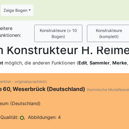
Zeige Bogen
eitere
unktionen:
 Konstrukteur H. Reime
ht
möglich, die anderen Funktionen (
Edit
,
Sammler
,
Merke
ntitel - originalsprachlich)
e 60, Weserbrück (Deutschland)
(technische Modellbeze
eum (Deutschland)
Qualität:
, Abbildungen: 4