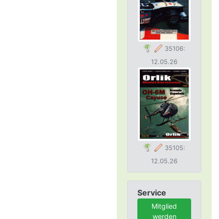
35106:
12.05.26
35105:
12.05.26
Service
Mitglied
werden