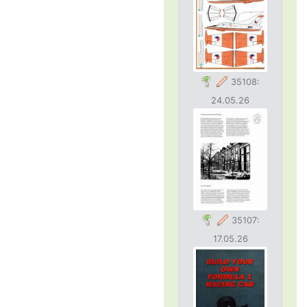
35108:
24.05.26
35107:
17.05.26