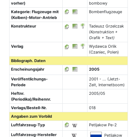
vorher)
bombowy
Kategorie: Flugzeuge mit
Bombenflugzeuge
(Kolben)-Motor-Antrieb
Konstrukteur
Tadeusz Grzelczak
(Konstruktion +
Grafik + Text)
Verlag
Wydawca Orlik
(Czaniec, Polen)
Bibliograph. Daten
Erscheinungsjahr
2005
Veröffentlichungs-
2001 - ... (Jetzt-
Periode
Zeit, Internetboom)
Heftnr.
2005/05
(Periodika)/Reihennr.
Verlags/Bestell-Nr.
018
Angaben zum Vorbild
Luftfahrzeug-Typ
Petljakow Pe-2
Luftfahrzeug-Hersteller
Petljakow