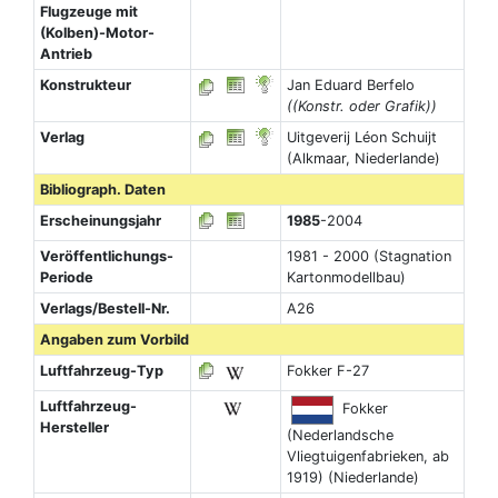
Flugzeuge mit
(Kolben)-Motor-
Antrieb
Konstrukteur
Jan Eduard Berfelo
((Konstr. oder Grafik))
Verlag
Uitgeverij Léon Schuijt
(Alkmaar, Niederlande)
Bibliograph. Daten
Erscheinungsjahr
1985
-2004
Veröffentlichungs-
1981 - 2000 (Stagnation
Periode
Kartonmodellbau)
Verlags/Bestell-Nr.
A26
Angaben zum Vorbild
Luftfahrzeug-Typ
Fokker F-27
Luftfahrzeug-
Fokker
Hersteller
(Nederlandsche
Vliegtuigenfabrieken, ab
1919) (Niederlande)