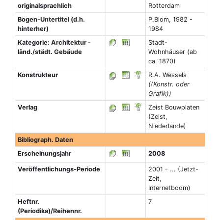
originalsprachlich
Rotterdam
Bogen-Untertitel (d.h.
P.Blom, 1982 -
hinterher)
1984
Kategorie: Architektur -
Stadt-
länd./städt. Gebäude
Wohnhäuser (ab
ca. 1870)
Konstrukteur
R.A. Wessels
((Konstr. oder
Grafik))
Verlag
Zeist Bouwplaten
(Zeist,
Niederlande)
Bibliograph. Daten
Erscheinungsjahr
2008
Veröffentlichungs-Periode
2001 - ... (Jetzt-
Zeit,
Internetboom)
Heftnr.
7
(Periodika)/Reihennr.