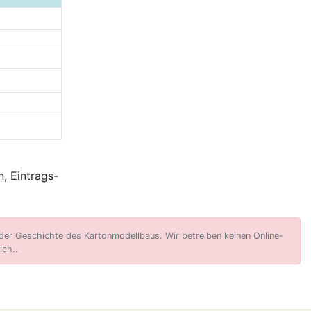
, Eintrags-
er Geschichte des Kartonmodellbaus. Wir betreiben keinen Online-
ich..