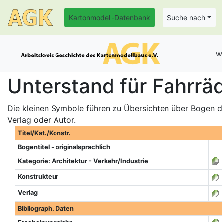
Kartonmodell-Datenbank
Suche nach
w
Unterstand für Fahrrä
Die kleinen Symbole führen zu Übersichten über Bogen de
Verlag oder Autor.
Titel/Kat./Konstr.
Bogentitel - originalsprachlich
Kategorie: Architektur - Verkehr/Industrie
Konstrukteur
Verlag
Bibliograph. Daten