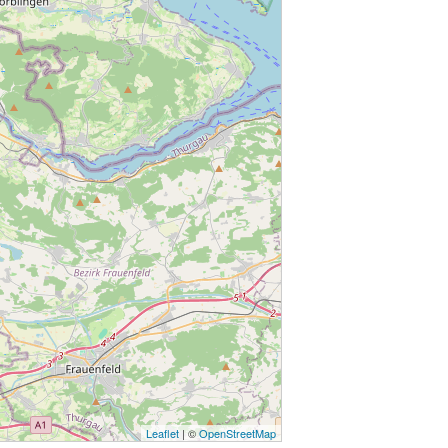
Leaflet
| ©
OpenStreetMap