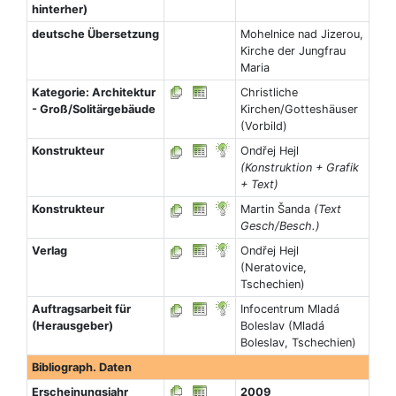
hinterher)
deutsche Übersetzung
Mohelnice nad Jizerou,
Kirche der Jungfrau
Maria
Kategorie: Architektur
Christliche
- Groß/Solitärgebäude
Kirchen/Gotteshäuser
(Vorbild)
Konstrukteur
Ondřej Hejl
(Konstruktion + Grafik
+ Text)
Konstrukteur
Martin Šanda
(Text
Gesch/Besch.)
Verlag
Ondřej Hejl
(Neratovice,
Tschechien)
Auftragsarbeit für
Infocentrum Mladá
(Herausgeber)
Boleslav (Mladá
Boleslav, Tschechien)
Bibliograph. Daten
Erscheinungsjahr
2009