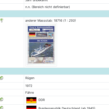
Jahr unbekannt
n.n. (Bereich nicht definierbar)
anderer Massstab: 18716
(1 : 250)
Rügen
1972
Fähre
DDR
Bundesrepublik Deutschland (ab 1945)