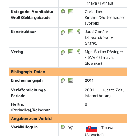
Trnava (Tyrnau)
Kategorie: Architektur -
Christliche
Groß/Solitärgebäude
Kirchen/Gotteshäuser
(Vorbild)
Konstrukteur
Jurai Gonšor
(Konstruktion +
Grafik)
Verlag
Mgr. Štefan Pösinger
- SVAP (Trnava,
Slowakei)
Bibliograph. Daten
Erscheinungsjahr
2011
Veröffentlichungs-
2001 - ... (Jetzt-Zeit,
Periode
Internetboom)
Heftnr.
8
(Periodika)/Reihennr.
Angaben zum Vorbild
Vorbild liegt in
Trnava
(Slowakei)