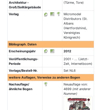
Architektur -
(Türme, Tore)
Groß/Solitärgebäude
Verlag
Micromodel
Distributors (St.
Albans
(Hertfordshire),
Vereinigtes
Königreich)
Bibliograph. Daten
Erscheinungsjahr
2012
Veröffentlichungs-
2001 - ... (Jetzt-
Periode
Zeit, Internetboom)
Verlags/Bestell-Nr.
Set NL6
weitere Auflagen, Verweise zu anderen Bogen
Nachauflage/
Neuauflage von:
ähnliche Bogen
4699
(mit anderer
Nummer)