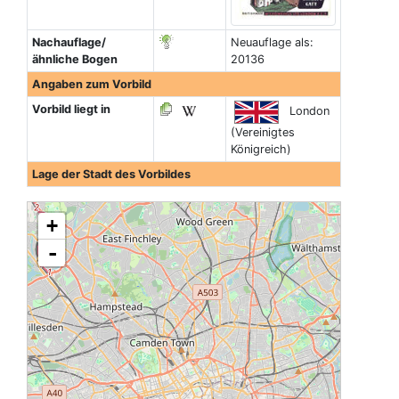
Nachauflage/
Neuauflage als:
ähnliche Bogen
20136
Angaben zum Vorbild
Vorbild liegt in
London
(Vereinigtes
Königreich)
Lage der Stadt des Vorbildes
+
-