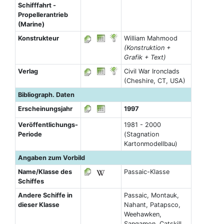
Schifffahrt -
Propellerantrieb
(Marine)
Konstrukteur
William Mahmood
(Konstruktion +
Grafik + Text)
Verlag
Civil War Ironclads
(Cheshire, CT, USA)
Bibliograph. Daten
Erscheinungsjahr
1997
Veröffentlichungs-
1981 - 2000
Periode
(Stagnation
Kartonmodellbau)
Angaben zum Vorbild
Name/Klasse des
Passaic-Klasse
Schiffes
Andere Schiffe in
Passaic, Montauk,
dieser Klasse
Nahant, Patapsco,
Weehawken,
Sangamon, Catskill,