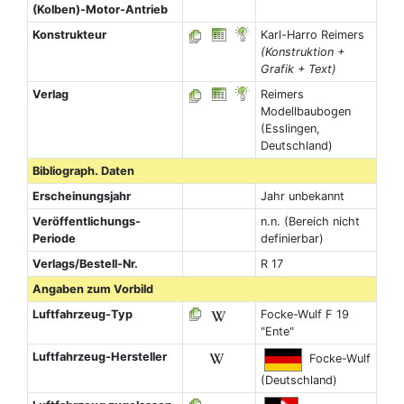
(Kolben)-Motor-Antrieb
Konstrukteur
Karl-Harro Reimers
(Konstruktion +
Grafik + Text)
Verlag
Reimers
Modellbaubogen
(Esslingen,
Deutschland)
Bibliograph. Daten
Erscheinungsjahr
Jahr unbekannt
Veröffentlichungs-
n.n. (Bereich nicht
Periode
definierbar)
Verlags/Bestell-Nr.
R 17
Angaben zum Vorbild
Luftfahrzeug-Typ
Focke-Wulf F 19
"Ente"
Luftfahrzeug-Hersteller
Focke-Wulf
(Deutschland)