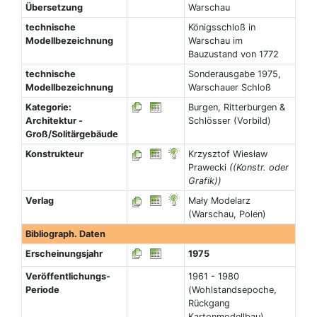
Übersetzung
Warschau
technische
Königsschloß in
Modellbezeichnung
Warschau im
Bauzustand von 1772
technische
Sonderausgabe 1975,
Modellbezeichnung
Warschauer Schloß
Kategorie:
Burgen, Ritterburgen &
Architektur -
Schlösser (Vorbild)
Groß/Solitärgebäude
Konstrukteur
Krzysztof Wiesław
Prawecki
((Konstr. oder
Grafik))
Verlag
Mały Modelarz
(Warschau, Polen)
Bibliograph. Daten
Erscheinungsjahr
1975
Veröffentlichungs-
1961 - 1980
Periode
(Wohlstandsepoche,
Rückgang
Kartonmodellbau)