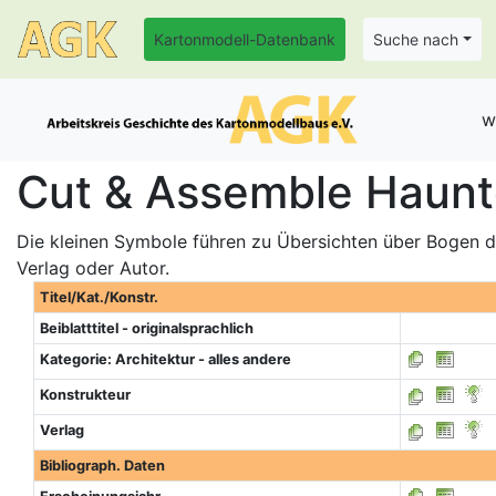
Kartonmodell-Datenbank
Suche nach
w
Cut & Assemble Haunt
Die kleinen Symbole führen zu Übersichten über Bogen de
Verlag oder Autor.
Titel/Kat./Konstr.
Beiblatttitel - originalsprachlich
Kategorie: Architektur - alles andere
Konstrukteur
Verlag
Bibliograph. Daten