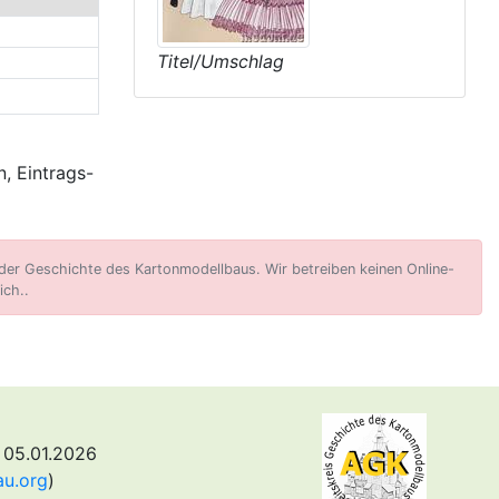
Titel/Umschlag
, Eintrags-
er Geschichte des Kartonmodellbaus. Wir betreiben keinen Online-
ich..
 05.01.2026
au.org
)