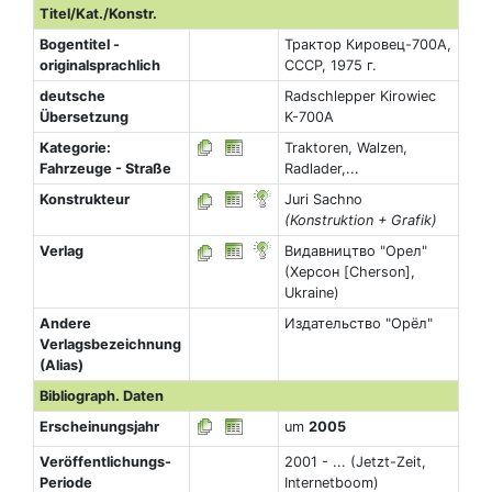
Titel/Kat./Konstr.
Bogentitel -
Трактор Кировец-700А,
originalsprachlich
СССР, 1975 г.
deutsche
Radschlepper Kirowiec
Übersetzung
K-700A
Kategorie:
Traktoren, Walzen,
Fahrzeuge - Straße
Radlader,...
Konstrukteur
Juri Sachno
(Konstruktion + Grafik)
Verlag
Видавництво "Орел"
(Херсон [Cherson],
Ukraine)
Andere
Издательство "Орёл"
Verlagsbezeichnung
(Alias)
Bibliograph. Daten
Erscheinungsjahr
um
2005
Veröffentlichungs-
2001 - ... (Jetzt-Zeit,
Periode
Internetboom)