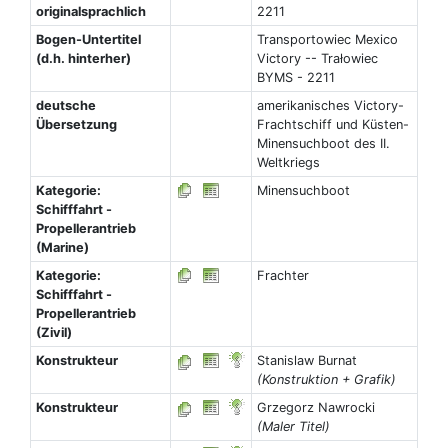
originalsprachlich
2211
Bogen-Untertitel
Transportowiec Mexico
(d.h. hinterher)
Victory -- Trałowiec
BYMS - 2211
deutsche
amerikanisches Victory-
Übersetzung
Frachtschiff und Küsten-
Minensuchboot des II.
Weltkriegs
Kategorie:
Minensuchboot
Schifffahrt -
Propellerantrieb
(Marine)
Kategorie:
Frachter
Schifffahrt -
Propellerantrieb
(Zivil)
Konstrukteur
Stanislaw Burnat
(Konstruktion + Grafik)
Konstrukteur
Grzegorz Nawrocki
(Maler Titel)