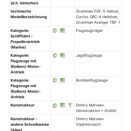
(d.h. hinterher)
technische
Grumman F6F-5 Hellcat,
Modellbezeichnung
Curtiss SBC-4 Helldiver,
Grumman Avenger TBF-1
Kategorie:
Flugzeugträger
Schifffahrt -
Propellerantrieb
(Marine)
Kategorie:
Jagdflugzeuge
Flugzeuge mit
(Kolben)-Motor-
Antrieb
Kategorie:
Bombenflugzeuge
Flugzeuge mit
(Kolben)-Motor-
Antrieb
Konstrukteur
Dmitry Matveev
(Konstruktion + Grafik)
Konstrukteur -
Dmitry Matveev
andere Schreibweise
Vladimirowich
(Alias)