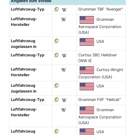
Angaben zum Vorbild
Luftfahrzeug-Typ
Grumman TBF "Avenger"
Luftfahrzeug-
Grumman
Hersteller
Aerospace Corporation
(USA)
Luftfahrzeug
USA
zugelassen in
Luftfahrzeug-Typ
Curtiss SBC Helldiver
[WW II]
Luftfahrzeug-
Curtiss-Wright
Hersteller
Corporation (USA)
Luftfahrzeug
USA
zugelassen in
Luftfahrzeug-Typ
Grumman F6F "Hellcat"
Luftfahrzeug-
Grumman
Hersteller
Aerospace Corporation
(USA)
Luftfahrzeug
USA