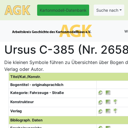
Kartonmodell-Datenbank
Suche nach
w
Ursus C-385 (Nr. 265
Die kleinen Symbole führen zu Übersichten über Bogen de
Verlag oder Autor.
Titel/Kat./Konstr.
Bogentitel - originalsprachlich
Kategorie: Fahrzeuge - Straße
Konstrukteur
Verlag
Bibliograph. Daten