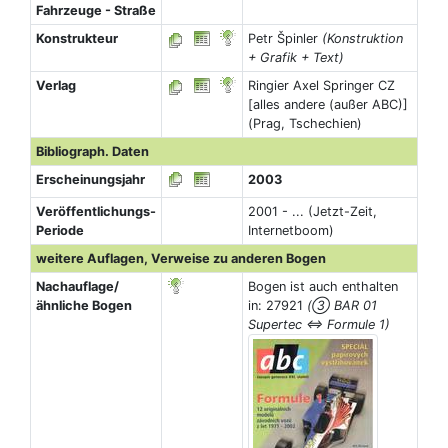
Fahrzeuge - Straße
Konstrukteur
Petr Špinler
(Konstruktion
+ Grafik + Text)
Verlag
Ringier Axel Springer CZ
[alles andere (außer ABC)]
(Prag, Tschechien)
Bibliograph. Daten
Erscheinungsjahr
2003
Veröffentlichungs-
2001 - ... (Jetzt-Zeit,
Periode
Internetboom)
weitere Auflagen, Verweise zu anderen Bogen
Nachauflage/
Bogen ist auch enthalten
ähnliche Bogen
in: 27921
(③ BAR 01
Supertec ⇔ Formule 1)