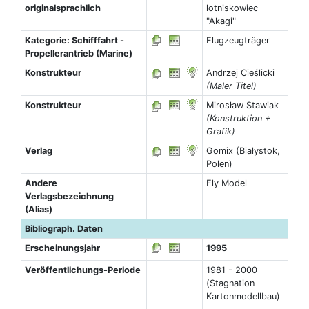
originalsprachlich
lotniskowiec
"Akagi"
Kategorie: Schifffahrt -
Flugzeugträger
Propellerantrieb (Marine)
Konstrukteur
Andrzej Cieślicki
(Maler Titel)
Konstrukteur
Mirosław Stawiak
(Konstruktion +
Grafik)
Verlag
Gomix (Białystok,
Polen)
Andere
Fly Model
Verlagsbezeichnung
(Alias)
Bibliograph. Daten
Erscheinungsjahr
1995
Veröffentlichungs-Periode
1981 - 2000
(Stagnation
Kartonmodellbau)