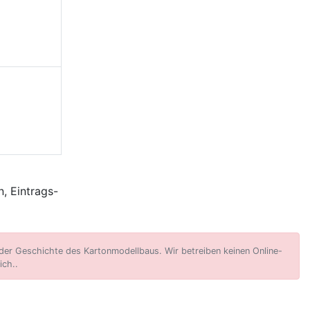
, Eintrags-
er Geschichte des Kartonmodellbaus. Wir betreiben keinen Online-
ich..