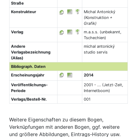
Straße
Konstrukteur
Michal Antonický
(Konstruktion +
Grafik)
Verlag
m.a.s.s. (unbekannt,
Tschechien)
Andere
michal antonický
Verlagsbezeichnung
studio servis
(Alias)
Bibliograph. Daten
Erscheinungsjahr
2014
Veröffentlichungs-
2001 - ... (Jetzt-Zeit,
Periode
Internetboom)
Verlags/Bestell-Nr.
001
Weitere Eigenschaften zu diesem Bogen,
Verknüpfungen mit anderen Bogen, ggf. weitere
und größere Abbildungen, Eintrags-History usw.