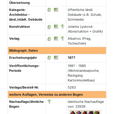
Übersetzung
Kategorie:
öffentliche ländl.
Architektur -
Gebäude (z.B. Schule,
länd./städt. Gebäude
Schmiede)
Konstrukteur
Jolanta Lysková
(Konstruktion + Grafik)
Verlag
Albatros (Prag,
Tschechien)
Bibliograph. Daten
Erscheinungsjahr
1977
Veröffentlichungs-
1961 - 1980
Periode
(Wohlstandsepoche,
Rückgang
Kartonmodellbau)
Verlags/Bestell-Nr.
5263
weitere Auflagen, Verweise zu anderen Bogen
Nachauflage/ähnliche
identische Nachauflage
Bogen
von: 33936