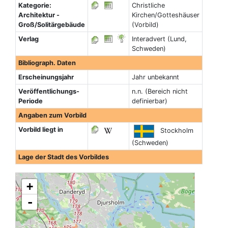
Kategorie:
Christliche
Architektur -
Kirchen/Gotteshäuser
Groß/Solitärgebäude
(Vorbild)
Verlag
Interadvert (Lund,
Schweden)
Bibliograph. Daten
Erscheinungsjahr
Jahr unbekannt
Veröffentlichungs-
n.n. (Bereich nicht
Periode
definierbar)
Angaben zum Vorbild
Vorbild liegt in
Stockholm
(Schweden)
Lage der Stadt des Vorbildes
+
-