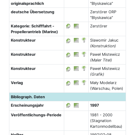
originalsprachlich
"Blyskawica"
deutsche Übersetzung
Zerstörer ORP
"Blyskawica"
Kategorie: Schifffahrt -
Zerstörer
Propellerantrieb (Marine)
Konstrukteur
Slawomir Jakuc
(Konstruktion)
Konstrukteur
Paweł Mistewicz
(Maler Titel)
Konstrukteur
Paweł Mistewicz
(Grafik)
Verlag
Mały Modelarz
(Warschau, Polen)
Bibliograph. Daten
Erscheinungsjahr
1997
Veröffentlichungs-Periode
1981 - 2000
(Stagnation
Kartonmodellbau)
Heftnr.
1997/07-08