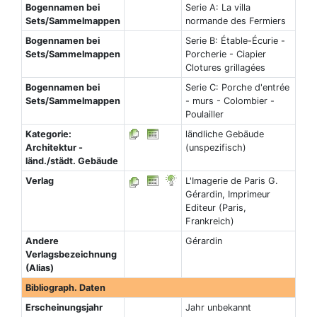
Bogennamen bei
Serie A: La villa
Sets/Sammelmappen
normande des Fermiers
Bogennamen bei
Serie B: Étable-Écurie -
Sets/Sammelmappen
Porcherie - Ciapier
Clotures grillagées
Bogennamen bei
Serie C: Porche d'entrée
Sets/Sammelmappen
- murs - Colombier -
Poulailler
Kategorie:
ländliche Gebäude
Architektur -
(unspezifisch)
länd./städt. Gebäude
Verlag
L'Imagerie de Paris G.
Gérardin, Imprimeur
Editeur (Paris,
Frankreich)
Andere
Gérardin
Verlagsbezeichnung
(Alias)
Bibliograph. Daten
Erscheinungsjahr
Jahr unbekannt