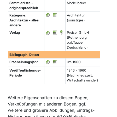
Sammlerliste -
Modellbauer
originalsprachlich
Kategorie:
Architektur
Architektur - alles
(sonstiges)
andere
Verlag
Preiser GmbH
(Rothenburg
o.d.Tauber,
Deutschland)
Bibliograph. Daten
Erscheinungsjahr
um
1960
Veröffentlichungs-
1946 - 1960
Periode
(Nachkriegszeit,
Wirtschaftswunder)
Weitere Eigenschaften zu diesem Bogen,
Verknüpfungen mit anderen Bogen, ggf.
weitere und größere Abbildungen, Eintrags-
History usw. können nur AGK-Mitglieder