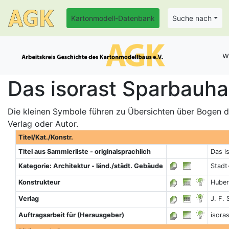
Kartonmodell-Datenbank
Suche nach
w
Das isorast Sparbauha
Die kleinen Symbole führen zu Übersichten über Bogen de
Verlag oder Autor.
Titel/Kat./Konstr.
Titel aus Sammlerliste - originalsprachlich
Das i
Kategorie: Architektur - länd./städt. Gebäude
Stadt
Konstrukteur
Huber
Verlag
J. F.
Auftragsarbeit für (Herausgeber)
isora