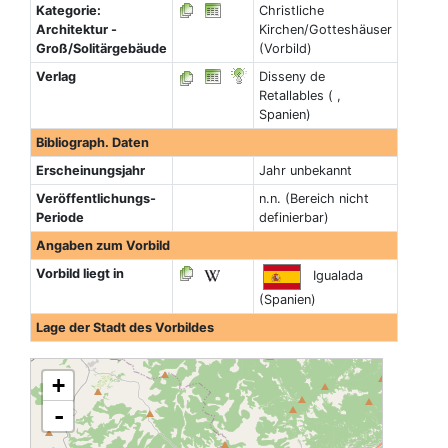
Kategorie:
Christliche
Architektur -
Kirchen/Gotteshäuser
Groß/Solitärgebäude
(Vorbild)
Verlag
Disseny de
Retallables ( ,
Spanien)
Bibliograph. Daten
Erscheinungsjahr
Jahr unbekannt
Veröffentlichungs-
n.n. (Bereich nicht
Periode
definierbar)
Angaben zum Vorbild
Vorbild liegt in
Igualada
(Spanien)
Lage der Stadt des Vorbildes
+
-