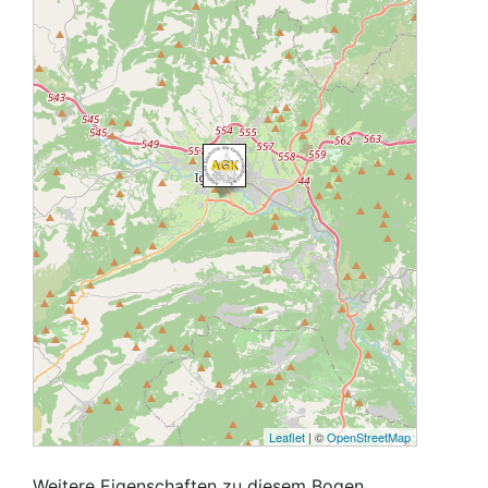
Leaflet
| ©
OpenStreetMap
Weitere Eigenschaften zu diesem Bogen,