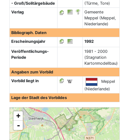
- Groß/Solitärgebäude
(Türme, Tore)
Verlag
Gemeente
Meppel (Meppel,
Niederlande)
Bibliograph. Daten
Erscheinungsjahr
1992
Veröffentlichungs-
1981 - 2000
Periode
(Stagnation
Kartonmodellbau)
Angaben zum Vorbild
Vorbild liegt in
Meppel
(Niederlande)
Lage der Stadt des Vorbildes
+
-