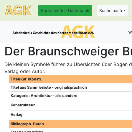
Kartonmodell-Datenbank
Suche nach
w
Der Braunschweiger Bu
Die kleinen Symbole führen zu Übersichten über Bogen de
Verlag oder Autor.
Titel/Kat./Konstr.
Titel aus Sammlerliste - originalsprachlich
Kategorie: Architektur - alles andere
Konstrukteur
Verlag
Bibliograph. Daten