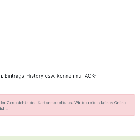
, Eintrags-History usw. können nur AGK-
er Geschichte des Kartonmodellbaus. Wir betreiben keinen Online-
ich..