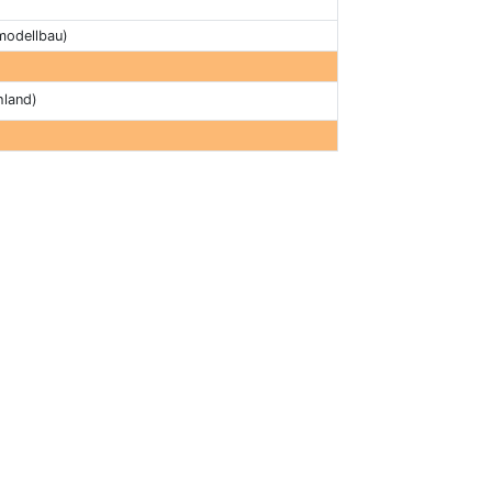
modellbau)
land)