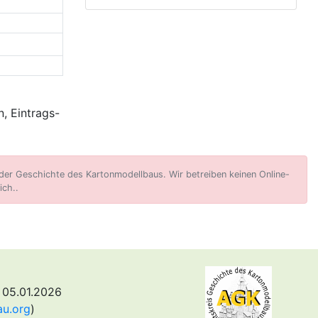
, Eintrags-
er Geschichte des Kartonmodellbaus. Wir betreiben keinen Online-
ich..
 05.01.2026
au.org
)