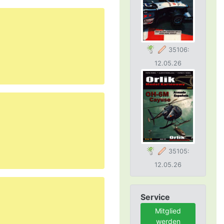
35106:
12.05.26
35105:
12.05.26
Service
Mitglied
werden