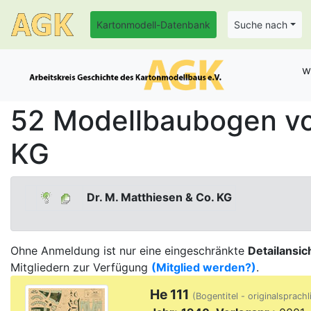
Kartonmodell-Datenbank
Suche nach
w
52 Modellbaubogen vom
KG
Dr. M. Matthiesen & Co. KG
Ohne Anmeldung ist nur eine eingeschränkte
Detailansic
Mitgliedern zur Verfügung
(Mitglied werden?)
.
He 111
(Bogentitel - originalsprachl