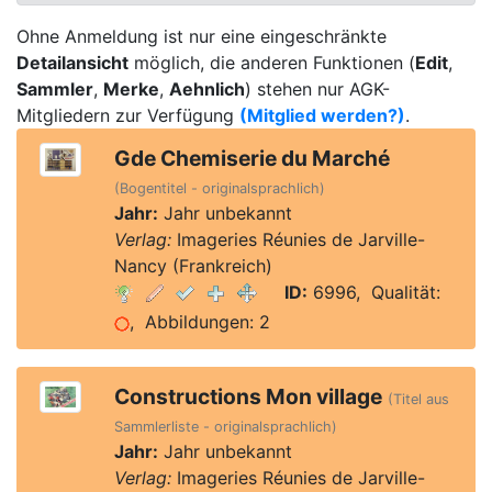
Ohne Anmeldung ist nur eine eingeschränkte
Detailansicht
möglich, die anderen Funktionen (
Edit
,
Sammler
,
Merke
,
Aehnlich
) stehen nur AGK-
Mitgliedern zur Verfügung
(Mitglied werden?)
.
Gde Chemiserie du Marché
(Bogentitel - originalsprachlich)
Jahr:
Jahr unbekannt
Verlag:
Imageries Réunies de Jarville-
Nancy (Frankreich)
ID:
6996, Qualität:
, Abbildungen: 2
Constructions Mon village
(Titel aus
Sammlerliste - originalsprachlich)
Jahr:
Jahr unbekannt
Verlag:
Imageries Réunies de Jarville-