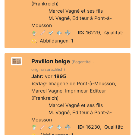
(Frankreich)
Verlag:
Marcel Vagné et ses fils
Verlag:
M. Vagné, Editeur à Pont-à-
Mousson
ID:
16229, Qualität:
, Abbildungen: 1
Pavillon belge
(Bogentitel -
originalsprachlich)
Jahr:
vor
1895
Verlag:
Imagerie de Pont-à-Mousson,
Marcel Vagne, Imprimeur-Editeur
(Frankreich)
Verlag:
Marcel Vagné et ses fils
Verlag:
M. Vagné, Editeur à Pont-à-
Mousson
ID:
16230, Qualität: