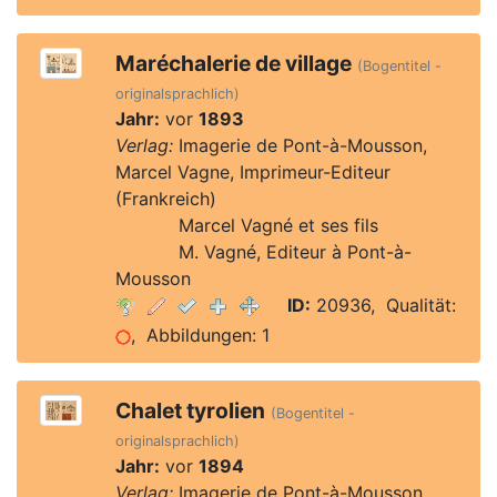
Maréchalerie de village
(Bogentitel -
originalsprachlich)
Jahr:
vor
1893
Verlag:
Imagerie de Pont-à-Mousson,
Marcel Vagne, Imprimeur-Editeur
(Frankreich)
Verlag:
Marcel Vagné et ses fils
Verlag:
M. Vagné, Editeur à Pont-à-
Mousson
ID:
20936, Qualität:
, Abbildungen: 1
Chalet tyrolien
(Bogentitel -
originalsprachlich)
Jahr:
vor
1894
Verlag:
Imagerie de Pont-à-Mousson,