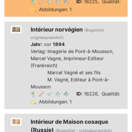
ID:
16225, Qualität:
, Abbildungen: 1
Intérieur norvégien
(Bogentitel -
originalsprachlich)
Jahr:
vor
1894
Verlag:
Imagerie de Pont-à-Mousson,
Marcel Vagne, Imprimeur-Editeur
(Frankreich)
Verlag:
Marcel Vagné et ses fils
Verlag:
M. Vagné, Editeur à Pont-à-
Mousson
ID:
16226, Qualität:
, Abbildungen: 1
Intérieur de Maison cosaque
(Russie)
(Bogentitel - originalsprachlich)