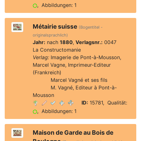
, Abbildungen: 1
Métairie suisse
(Bogentitel -
originalsprachlich)
Jahr:
nach
1880
,
Verlagsnr.:
0047
La Constructomanie
Verlag:
Imagerie de Pont-à-Mousson,
Marcel Vagne, Imprimeur-Editeur
(Frankreich)
Verlag:
Marcel Vagné et ses fils
Verlag:
M. Vagné, Editeur à Pont-à-
Mousson
ID:
15781, Qualität:
, Abbildungen: 1
Maison de Garde au Bois de