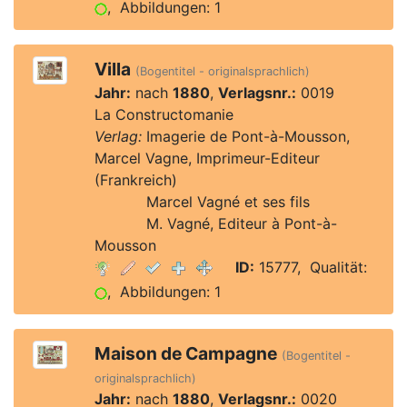
, Abbildungen: 1
Villa
(Bogentitel - originalsprachlich)
Jahr:
nach
1880
,
Verlagsnr.:
0019
La Constructomanie
Verlag:
Imagerie de Pont-à-Mousson,
Marcel Vagne, Imprimeur-Editeur
(Frankreich)
Verlag:
Marcel Vagné et ses fils
Verlag:
M. Vagné, Editeur à Pont-à-
Mousson
ID:
15777, Qualität:
, Abbildungen: 1
Maison de Campagne
(Bogentitel -
originalsprachlich)
Jahr:
nach
1880
,
Verlagsnr.:
0020