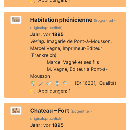
, Abbildungen: 1
Habitation phénicienne
(Bogentitel -
originalsprachlich)
Jahr:
vor
1895
Verlag:
Imagerie de Pont-à-Mousson,
Marcel Vagne, Imprimeur-Editeur
(Frankreich)
Verlag:
Marcel Vagné et ses fils
Verlag:
M. Vagné, Editeur à Pont-à-
Mousson
ID:
16231, Qualität:
, Abbildungen: 1
Chateau – Fort
(Bogentitel -
originalsprachlich)
Jahr:
vor
1895