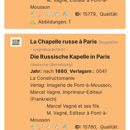
Verlag:
M. Vagné, Editeur à Pont-à-
Mousson
ID:
15779, Qualität:
, Abbildungen: 1
La Chapelle russe à Paris
(Bogentitel
- originalsprachlich)
Die Russische Kapelle in Paris
(deutsche Übersetzung)
Jahr:
nach
1880
,
Verlagsnr.:
0041
La Constructomanie
Verlag:
Imagerie de Pont-à-Mousson,
Marcel Vagne, Imprimeur-Editeur
(Frankreich)
Verlag:
Marcel Vagné et ses fils
Verlag:
M. Vagné, Editeur à Pont-à-
Mousson
ID:
15780, Qualität: