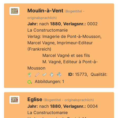
Moulin-à-Vent
(Bogentitel -
originalsprachlich)
Jahr:
nach
1880
,
Verlagsnr.:
0002
La Constructomanie
Verlag:
Imagerie de Pont-à-Mousson,
Marcel Vagne, Imprimeur-Editeur
(Frankreich)
Verlag:
Marcel Vagné et ses fils
Verlag:
M. Vagné, Editeur à Pont-à-
Mousson
ID:
15773, Qualität:
, Abbildungen: 1
Eglise
(Bogentitel - originalsprachlich)
Jahr:
nach
1880
,
Verlagsnr.:
0004
La Constructomanie