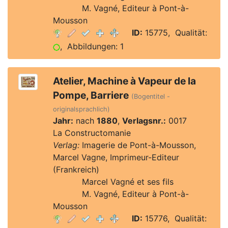
Verlag:
M. Vagné, Editeur à Pont-à-
Mousson
ID:
15775, Qualität:
, Abbildungen: 1
Atelier, Machine à Vapeur de la
Pompe, Barriere
(Bogentitel -
originalsprachlich)
Jahr:
nach
1880
,
Verlagsnr.:
0017
La Constructomanie
Verlag:
Imagerie de Pont-à-Mousson,
Marcel Vagne, Imprimeur-Editeur
(Frankreich)
Verlag:
Marcel Vagné et ses fils
Verlag:
M. Vagné, Editeur à Pont-à-
Mousson
ID:
15776, Qualität: