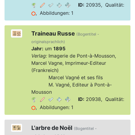
ID:
20935, Qualität:
, Abbildungen: 1
Traineau Russe
(Bogentitel -
originalsprachlich)
Jahr:
um
1895
Verlag:
Imagerie de Pont-à-Mousson,
Marcel Vagne, Imprimeur-Editeur
(Frankreich)
Verlag:
Marcel Vagné et ses fils
Verlag:
M. Vagné, Editeur à Pont-à-
Mousson
ID:
20938, Qualität:
, Abbildungen: 1
L'arbre de Noël
(Bogentitel -