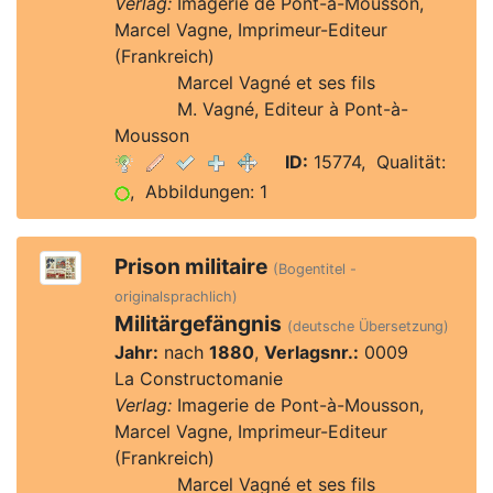
Verlag:
Imagerie de Pont-à-Mousson,
Marcel Vagne, Imprimeur-Editeur
(Frankreich)
Verlag:
Marcel Vagné et ses fils
Verlag:
M. Vagné, Editeur à Pont-à-
Mousson
ID:
15774, Qualität:
, Abbildungen: 1
Prison militaire
(Bogentitel -
originalsprachlich)
Militärgefängnis
(deutsche Übersetzung)
Jahr:
nach
1880
,
Verlagsnr.:
0009
La Constructomanie
Verlag:
Imagerie de Pont-à-Mousson,
Marcel Vagne, Imprimeur-Editeur
(Frankreich)
Verlag:
Marcel Vagné et ses fils