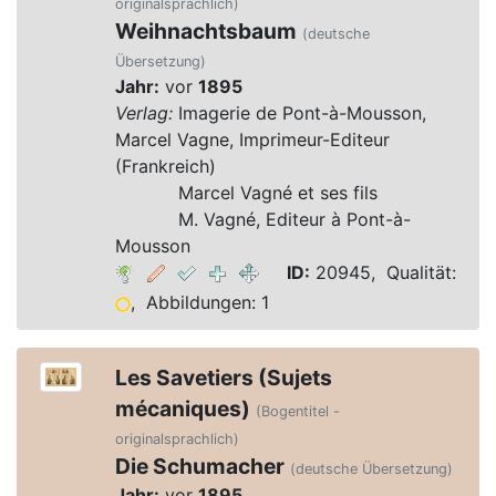
originalsprachlich)
Weihnachtsbaum
(deutsche
Übersetzung)
Jahr:
vor
1895
Verlag:
Imagerie de Pont-à-Mousson,
Marcel Vagne, Imprimeur-Editeur
(Frankreich)
Verlag:
Marcel Vagné et ses fils
Verlag:
M. Vagné, Editeur à Pont-à-
Mousson
ID:
20945, Qualität:
, Abbildungen: 1
Les Savetiers (Sujets
mécaniques)
(Bogentitel -
originalsprachlich)
Die Schumacher
(deutsche Übersetzung)
Jahr:
vor
1895