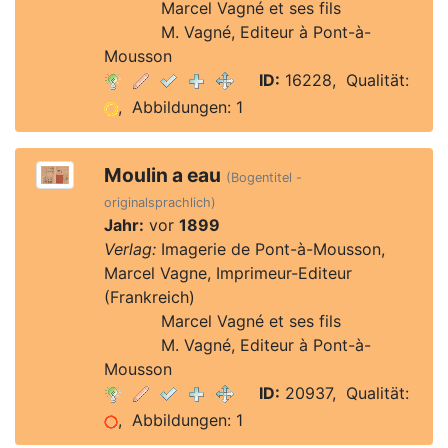
Verlag:
Marcel Vagné et ses fils
Verlag:
M. Vagné, Editeur à Pont-à-
Mousson
ID:
16228, Qualität:
, Abbildungen: 1
Moulin a eau
(Bogentitel -
originalsprachlich)
Jahr:
vor
1899
Verlag:
Imagerie de Pont-à-Mousson,
Marcel Vagne, Imprimeur-Editeur
(Frankreich)
Verlag:
Marcel Vagné et ses fils
Verlag:
M. Vagné, Editeur à Pont-à-
Mousson
ID:
20937, Qualität:
, Abbildungen: 1