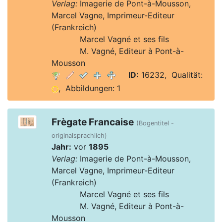
Verlag:
Imagerie de Pont-à-Mousson,
Marcel Vagne, Imprimeur-Editeur
(Frankreich)
Verlag:
Marcel Vagné et ses fils
Verlag:
M. Vagné, Editeur à Pont-à-
Mousson
ID:
16232, Qualität:
, Abbildungen: 1
Frègate Francaise
(Bogentitel -
originalsprachlich)
Jahr:
vor
1895
Verlag:
Imagerie de Pont-à-Mousson,
Marcel Vagne, Imprimeur-Editeur
(Frankreich)
Verlag:
Marcel Vagné et ses fils
Verlag:
M. Vagné, Editeur à Pont-à-
Mousson