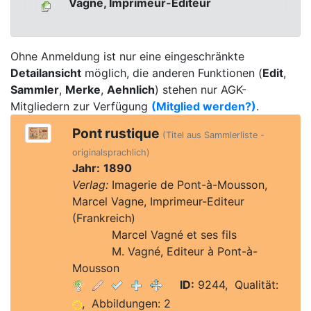
Vagne, Imprimeur-Editeur
Ohne Anmeldung ist nur eine eingeschränkte
Detailansicht
möglich, die anderen Funktionen (
Edit
,
Sammler
,
Merke
,
Aehnlich
) stehen nur AGK-
Mitgliedern zur Verfügung
(Mitglied werden?)
.
Pont rustique
(Titel aus Sammlerliste -
originalsprachlich)
Jahr:
1890
Verlag:
Imagerie de Pont-à-Mousson,
Marcel Vagne, Imprimeur-Editeur
(Frankreich)
Verlag:
Marcel Vagné et ses fils
Verlag:
M. Vagné, Editeur à Pont-à-
Mousson
ID:
9244, Qualität:
, Abbildungen: 2