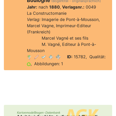
Boulogne
(Bogentitel - originalsprachlich)
Jahr:
nach
1880
,
Verlagsnr.:
0049
La Constructomanie
Verlag:
Imagerie de Pont-à-Mousson,
Marcel Vagne, Imprimeur-Editeur
(Frankreich)
Verlag:
Marcel Vagné et ses fils
Verlag:
M. Vagné, Editeur à Pont-à-
Mousson
ID:
15782, Qualität:
, Abbildungen: 1