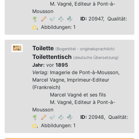
Verlag:
M. Vagné, Editeur à Pont-à-
Mousson
ID:
20947, Qualität:
, Abbildungen: 1
Toilette
(Bogentitel - originalsprachlich)
Toilettentisch
(deutsche Übersetzung)
Jahr:
vor
1895
Verlag:
Imagerie de Pont-à-Mousson,
Marcel Vagne, Imprimeur-Editeur
(Frankreich)
Verlag:
Marcel Vagné et ses fils
Verlag:
M. Vagné, Editeur à Pont-à-
Mousson
ID:
20948, Qualität:
, Abbildungen: 1