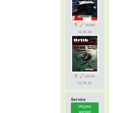
35106:
12.05.26
35105:
12.05.26
Service
Mitglied
werden