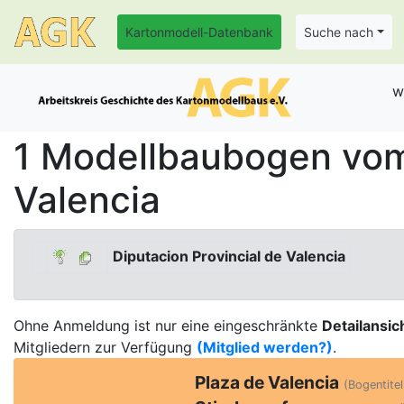
Kartonmodell-Datenbank
Suche nach
w
1 Modellbaubogen vom 
Valencia
Diputacion Provincial de Valencia
Ohne Anmeldung ist nur eine eingeschränkte
Detailansic
Mitgliedern zur Verfügung
(Mitglied werden?)
.
Plaza de Valencia
(Bogentitel