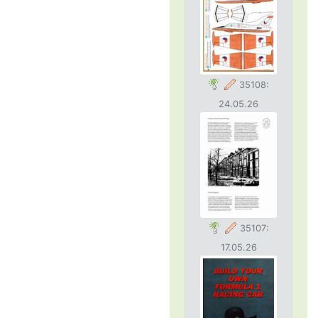
35108:
24.05.26
35107:
17.05.26