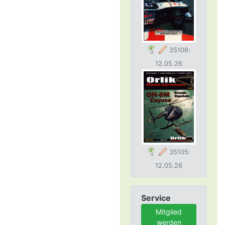
35106:
12.05.26
35105:
12.05.26
Service
Mitglied
werden