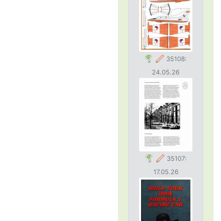
35108:
24.05.26
35107:
17.05.26