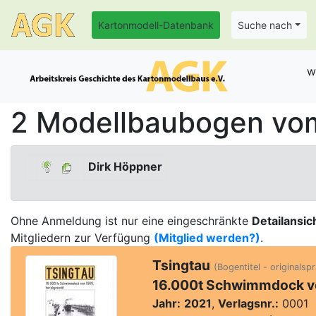
Kartonmodell-Datenbank
Suche nach
w
2 Modellbaubogen vom
Dirk Höppner
Ohne Anmeldung ist nur eine eingeschränkte
Detailansic
Mitgliedern zur Verfügung
(Mitglied werden?)
.
Tsingtau
(Bogentitel - originalsp
16.000t Schwimmdock vo
Jahr:
2021
,
Verlagsnr.:
0001