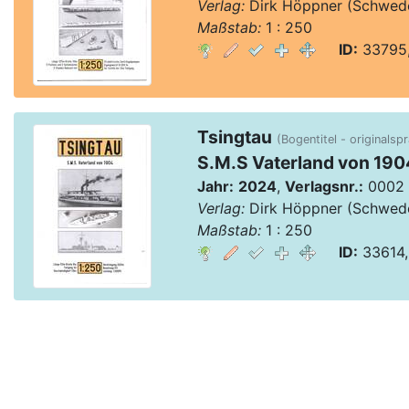
Verlag:
Dirk Höppner (Schwed
Maßstab:
1 : 250
ID:
33795,
Tsingtau
(Bogentitel - originalsp
S.M.S Vaterland von 190
Jahr:
2024
,
Verlagsnr.:
0002
Verlag:
Dirk Höppner (Schwed
Maßstab:
1 : 250
ID:
33614,