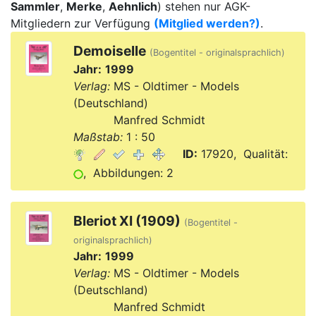
Sammler
,
Merke
,
Aehnlich
) stehen nur AGK-
Mitgliedern zur Verfügung
(Mitglied werden?)
.
Demoiselle
(Bogentitel - originalsprachlich)
Jahr:
1999
Verlag:
MS - Oldtimer - Models
(Deutschland)
Verlag:
Manfred Schmidt
Maßstab:
1 : 50
ID:
17920, Qualität:
, Abbildungen: 2
Bleriot XI (1909)
(Bogentitel -
originalsprachlich)
Jahr:
1999
Verlag:
MS - Oldtimer - Models
(Deutschland)
Verlag:
Manfred Schmidt