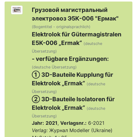
Грузовой магистральный
электровоз Э5К-006 "Ермак"
(Bogentitel - originalsprachlich)
Elektrolok für Gütermagistralen
E5K-006 „Ermak“
(deutsche
Übersetzung)
- verfügbare Ergänzungen:
(deutsche Übersetzung)
① 3D-Bauteile Kupplung für
Elektrolok „Ermak“
(deutsche
Übersetzung)
② 3D-Bauteile Isolatoren für
Elektrolok „Ermak“
(deutsche
Übersetzung)
Jahr:
2021
,
Verlagsnr.:
6-2021
Verlag:
Журнал Modeller (Ukraine)