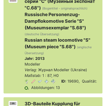
серии "С" (Музейный экспонат
"С.68")
(Bogentitel - originalsprachlich)
Russische Personenzug-
Dampflokomotive Serie "S"
(Museumsexemplar "S.68")
(deutsche Übersetzung)
Russian steam locomotive "S"
(Museum piece "S.68")
(englische
Übersetzung)
Jahr:
2013
Modeller
Verlag:
Журнал Modeller (Ukraine)
Maßstab:
1 : 87, H0
ID:
19690, Qualität:
, Abbildungen: 13
3D-Bauteile Kupplung für