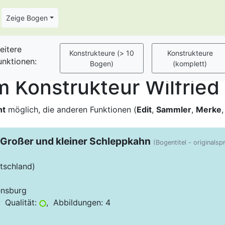
Zeige Bogen
eitere
unktionen:
Konstrukteur Wilfried 
ht
möglich, die anderen Funktionen (
Edit
,
Sammler
,
Merke
 Großer und kleiner Schleppkahn
(Bogentitel - originalsp
tschland)
ensburg
 Qualität:
, Abbildungen: 4