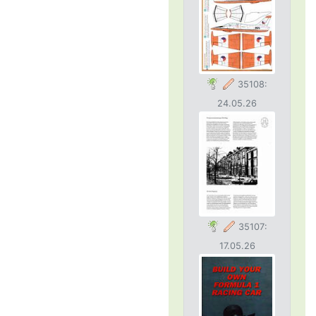
35108:
24.05.26
35107:
17.05.26