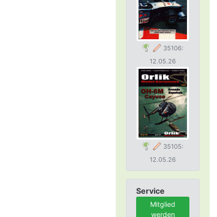
35106:
12.05.26
35105:
12.05.26
Service
Mitglied
werden