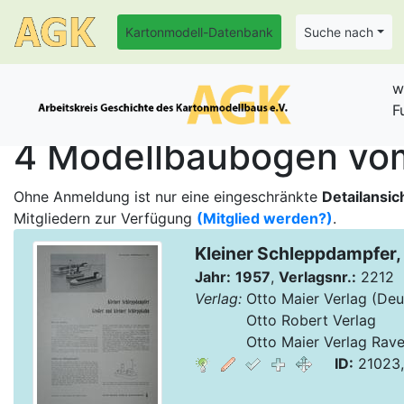
Kartonmodell-Datenbank
Suche nach
w
F
4 Modellbaubogen vom 
Ohne Anmeldung ist nur eine eingeschränkte
Detailansic
Mitgliedern zur Verfügung
(Mitglied werden?)
.
Kleiner Schleppdampfer,
Jahr:
1957
,
Verlagsnr.:
2212
Verlag:
Otto Maier Verlag (Deu
Verlag:
Otto Robert Verlag
Verlag:
Otto Maier Verlag Rav
ID:
21023,