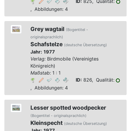
ID:
825, Qualität:
, Abbildungen: 4
Grey wagtail
(Bogentitel -
originalsprachlich)
Schafstelze
(deutsche Übersetzung)
Jahr:
1977
Verlag:
Birdmobile (Vereinigtes
Königreich)
Maßstab:
1 : 1
ID:
826, Qualität:
, Abbildungen: 4
Lesser spotted woodpecker
(Bogentitel - originalsprachlich)
Kleinspecht
(deutsche Übersetzung)
Jahr:
1977