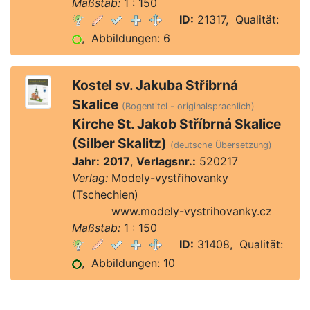
Maßstab:
1 : 150
ID:
21317, Qualität:
, Abbildungen: 6
Kostel sv. Jakuba Stříbrná
Skalice
(Bogentitel - originalsprachlich)
Kirche St. Jakob Stříbrná Skalice
(Silber Skalitz)
(deutsche Übersetzung)
Jahr:
2017
,
Verlagsnr.:
520217
Verlag:
Modely-vystřihovanky
(Tschechien)
Verlag:
www.modely-vystrihovanky.cz
Maßstab:
1 : 150
ID:
31408, Qualität:
, Abbildungen: 10