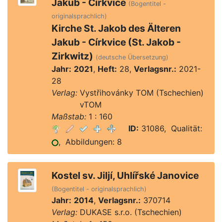
Jakub - Církvice
(Bogentitel -
originalsprachlich)
Kirche St. Jakob des Älteren
Jakub - Církvice (St. Jakob -
Zirkwitz)
(deutsche Übersetzung)
Jahr:
2021
,
Heft:
28,
Verlagsnr.:
2021-
28
Verlag:
Vystřihovánky TOM (Tschechien)
Verlag:
vTOM
Maßstab:
1 : 160
ID:
31086, Qualität:
, Abbildungen: 8
Kostel sv. Jiljí, Uhlířské Janovice
(Bogentitel - originalsprachlich)
Jahr:
2014
,
Verlagsnr.:
370714
Verlag:
DUKASE s.r.o. (Tschechien)