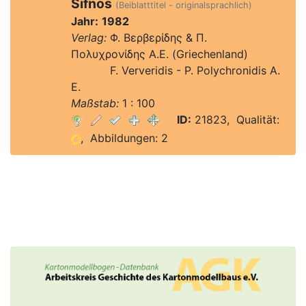
Sifnos
(Beiblatttitel - originalsprachlich)
Jahr:
1982
Verlag:
Φ. Βερβερίδης & Π.
Πολυχρονίδης Α.Ε. (Griechenland)
Verlag:
F. Ververidis - P. Polychronidis A.
E.
Maßstab:
1 : 100
ID:
21823, Qualität:
, Abbildungen: 2