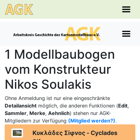
1 Modellbaubogen
vom Konstrukteur
Nikos Soulakis
Ohne Anmeldung ist nur eine eingeschränkte
Detailansicht
möglich, die anderen Funktionen (
Edit
,
Sammler
,
Merke
,
Aehnlich
) stehen nur AGK-
Mitgliedern zur Verfügung
(Mitglied werden?)
.
Κυκλάδες Σiφvoς - Cyclades