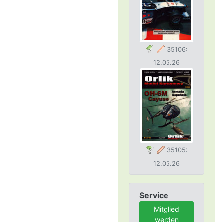
35106:
12.05.26
35105:
12.05.26
Service
Mitglied
werden