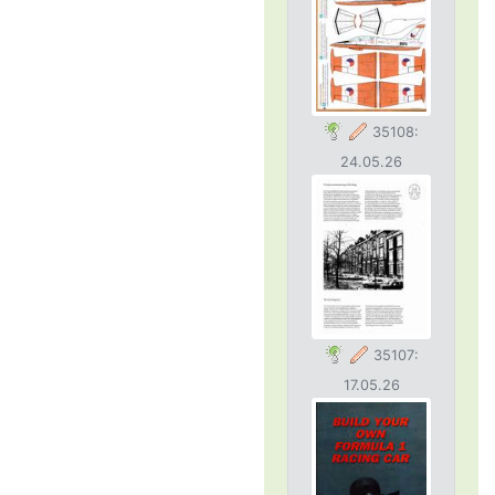
35108:
24.05.26
35107:
17.05.26