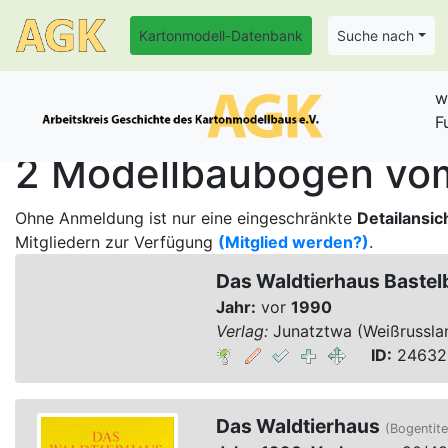
Kartonmodell-Datenbank
Suche nach
w
F
2 Modellbaubogen vom
Ohne Anmeldung ist nur eine eingeschränkte
Detailansic
Mitgliedern zur Verfügung
(Mitglied werden?)
.
Das Waldtierhaus Baste
Jahr:
vor
1990
Verlag:
Junatztwa (Weißrussla
ID:
24632,
Das Waldtierhaus
(Bogentite