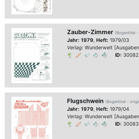
Zauber-Zimmer
(Bogentitel -
Jahr:
1979
,
Heft:
1979/03
Verlag:
Wunderwelt [Ausgaben 1
ID:
30082,
Flugschwein
(Bogentitel - orig
Jahr:
1979
,
Heft:
1979/04
Verlag:
Wunderwelt [Ausgaben 1
ID:
30083,