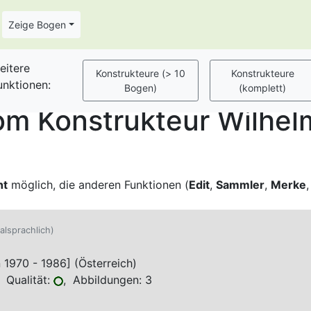
Zeige Bogen
eitere
unktionen:
m Konstrukteur Wilhel
ht
möglich, die anderen Funktionen (
Edit
,
Sammler
,
Merke
nalsprachlich)
970 - 1986] (Österreich)
 Qualität:
, Abbildungen: 3