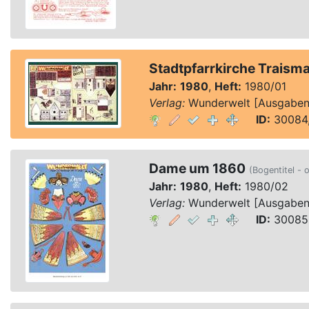
Stadtpfarrkirche Traism
Jahr:
1980
,
Heft:
1980/01
Verlag:
Wunderwelt [Ausgaben 1
ID:
30084,
Dame um 1860
(Bogentitel - o
Jahr:
1980
,
Heft:
1980/02
Verlag:
Wunderwelt [Ausgaben 1
ID:
30085,