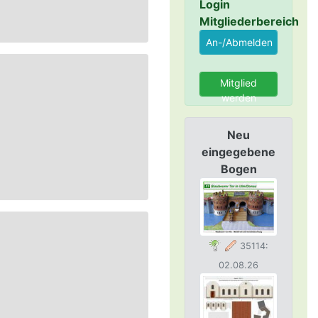
Login
Mitgliederbereich
Mitglied
werden
Neu
eingegebene
Bogen
35114:
02.08.26