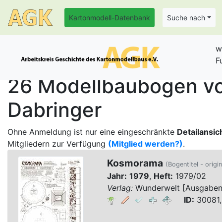
Kartonmodell-Datenbank
Suche nach
w
F
26 Modellbaubogen vo
Dabringer
Ohne Anmeldung ist nur eine eingeschränkte
Detailansic
Mitgliedern zur Verfügung
(Mitglied werden?)
.
Kosmorama
(Bogentitel - origi
Jahr:
1979
,
Heft:
1979/02
Verlag:
Wunderwelt [Ausgaben 1
ID:
30081,