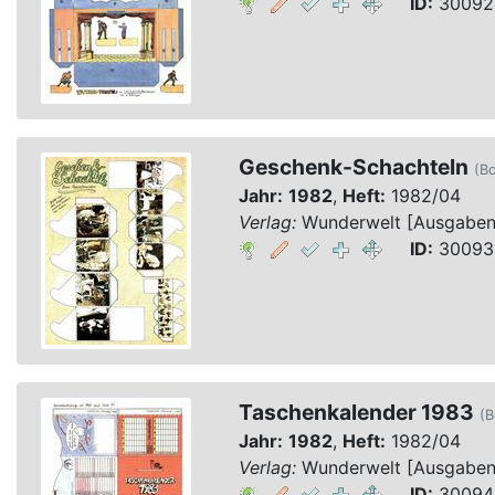
ID:
30092,
Geschenk-Schachteln
(Bo
Jahr:
1982
,
Heft:
1982/04
Verlag:
Wunderwelt [Ausgaben 1
ID:
30093,
Taschenkalender 1983
(B
Jahr:
1982
,
Heft:
1982/04
Verlag:
Wunderwelt [Ausgaben 1
ID:
30094,