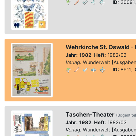
ID:
30091,
Wehrkirche St. Oswald - 
Jahr:
1982
,
Heft:
1982/02
Verlag:
Wunderwelt [Ausgaben 1
ID:
8911, Q
Taschen-Theater
(Bogentitel
Jahr:
1982
,
Heft:
1982/03
Verlag:
Wunderwelt [Ausgaben 1