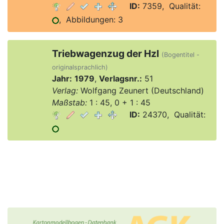
ID:
7359, Qualität:
, Abbildungen: 3
Triebwagenzug der Hzl
(Bogentitel -
originalsprachlich)
Jahr:
1979
,
Verlagsnr.:
51
Verlag:
Wolfgang Zeunert (Deutschland)
Maßstab:
1 : 45, 0 + 1 : 45
ID:
24370, Qualität: