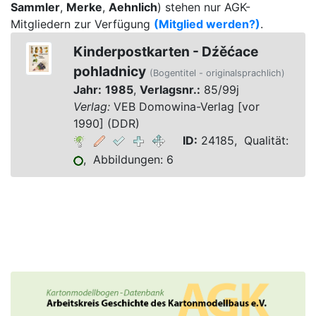
Sammler
,
Merke
,
Aehnlich
) stehen nur AGK-
Mitgliedern zur Verfügung
(Mitglied werden?)
.
Kinderpostkarten - Dźěćace
pohladnicy
(Bogentitel - originalsprachlich)
Jahr:
1985
,
Verlagsnr.:
85/99j
Verlag:
VEB Domowina-Verlag [vor
1990] (DDR)
ID:
24185, Qualität:
, Abbildungen: 6