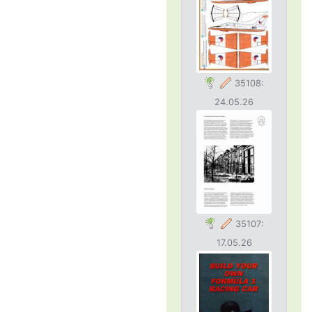
35108:
24.05.26
35107:
17.05.26