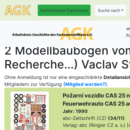
Kartonmodell-Datenbank
Suche nach
w
F
2 Modellbaubogen vom 
Recherche...) Vaclav 
Ohne Anmeldung ist nur eine eingeschränkte
Detailansic
Mitgliedern zur Verfügung
(Mitglied werden?)
.
Požarní vozidlo CAS 25 
Feuerwehrauto CAS 25 au
Jahr:
1990
abc-Zeitschrift (CZ)
(34/11)
Verlag:
abc (Ringier CZ a. s.)