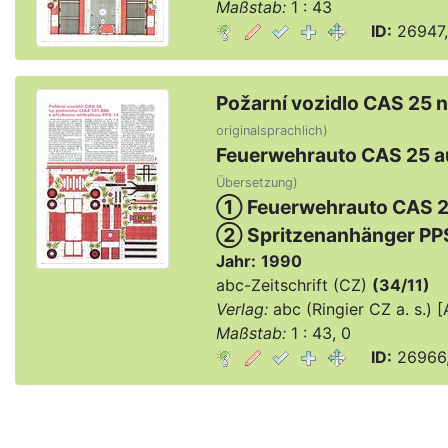
Maßstab:
1 : 43
ID:
26947,
Požarní vozidlo CAS 25 
originalsprachlich)
Feuerwehrauto CAS 25 au
Übersetzung)
① Feuerwehrauto CAS 
② Spritzenanhänger PP
Jahr:
1990
abc-Zeitschrift (CZ)
(34/11)
Verlag:
abc (Ringier CZ a. s.)
Maßstab:
1 : 43, 0
ID:
26966,