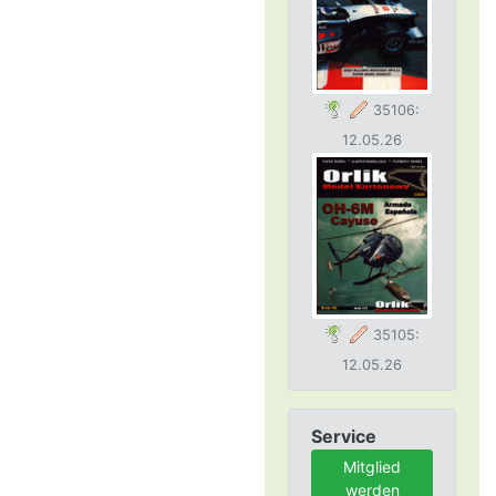
35106:
12.05.26
35105:
12.05.26
Service
Mitglied
werden