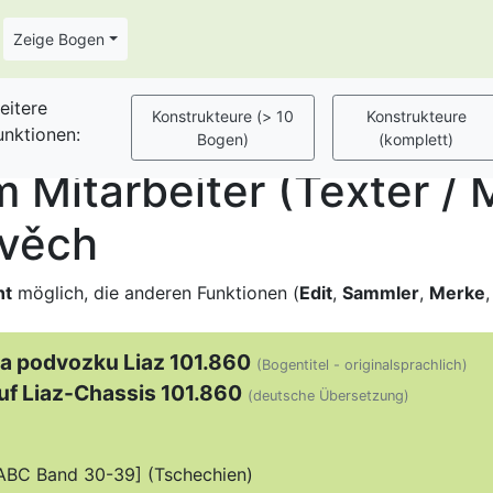
Zeige Bogen
eitere
unktionen:
Mitarbeiter (Texter / M
Svěch
ht
möglich, die anderen Funktionen (
Edit
,
Sammler
,
Merke
na podvozku Liaz 101.860
(Bogentitel - originalsprachlich)
f Liaz-Chassis 101.860
(deutsche Übersetzung)
 [ABC Band 30-39] (Tschechien)